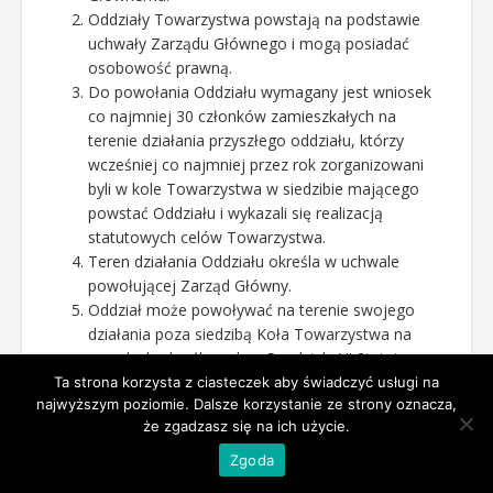
Oddziały Towarzystwa powstają na podstawie
uchwały Zarządu Głównego i mogą posiadać
osobowość prawną.
Do powołania Oddziału wymagany jest wniosek
co najmniej 30 członków zamieszkałych na
terenie działania przyszłego oddziału, którzy
wcześniej co najmniej przez rok zorganizowani
byli w kole Towarzystwa w siedzibie mającego
powstać Oddziału i wykazali się realizacją
statutowych celów Towarzystwa.
Teren działania Oddziału określa w uchwale
powołującej Zarząd Główny.
Oddział może powoływać na terenie swojego
działania poza siedzibą Koła Towarzystwa na
zasadach określonych w Rozdziale VI Statutu.
Oddział może powołać na swoim terenie
Ta strona korzysta z ciasteczek aby świadczyć usługi na
najwyższym poziomie. Dalsze korzystanie ze strony oznacza,
młodzieżowe koła miłośników numizmatyki, nad
że zgadzasz się na ich użycie.
którymi sprawuje patronat w sposób uchwalony
przez Zarząd Oddziału. O powołaniu takiego koła
Zgoda
Zarząd Oddziału powiadamia niezwłocznie Zarząd