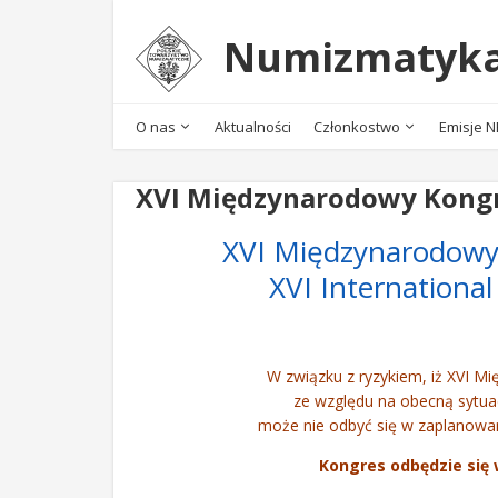
Numizmatyka
O nas
Aktualności
Członkostwo
Emisje 
XVI Międzynarodowy Kong
XVI Międzynarodow
XVI Internationa
W związku z ryzykiem, iż XVI
ze względu na obecną sytu
może nie odbyć się w zaplanowan
Kongres odbędzie się w